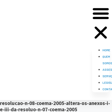
HOME
QUEM
SOMO
ASSES
SERVI
LEGIS
CONT
resolucao-n-08-coema-2005-altera-os-anexos-i-
e-iii-da-resoluo-n-07-coema-2005