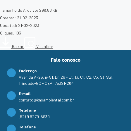
Tamanho do Arquivo: 296.88 KB
Created: 21-02-2023
Updated: 21-02-2023
Cliques: 103
Baixar
Visualizar
Fale conosco
Endereço
Avenida A-26, nº 51, Dr. 28 - Lt. 13, C1, C2, C3, St. Sul,
Trindade-GO - CEP: 75391-264
E-mail
contato@knsambiental.com.br
Telefone
(62) 9 9279-5939
Telefone