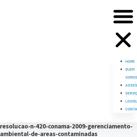
HOME
QUEM
SOMO
ASSES
SERVI
LEGIS
CONT
resolucao-n-420-conama-2009-gerenciamento-
ambiental-de-areas-contaminadas