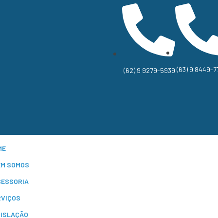
(63) 9 8449-7
(62) 9 9279-5939
ME
EM SOMOS
SESSORIA
RVIÇOS
GISLAÇÃO