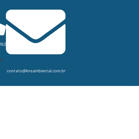
763
contato@knsambiental.com.br