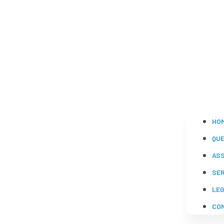
HO
QU
AS
SE
LE
CO