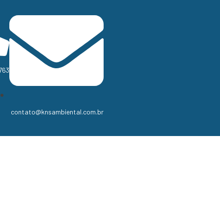
763
contato@knsambiental.com.br