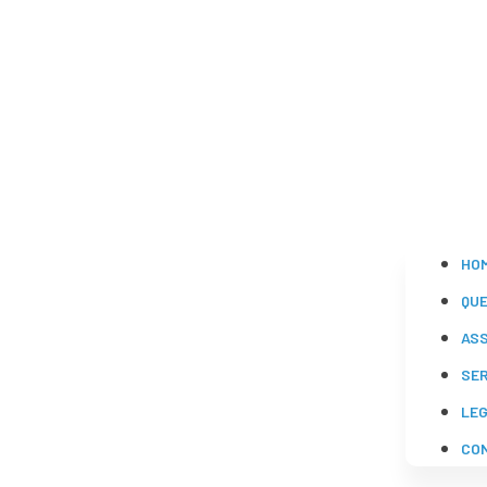
HO
QU
AS
SE
LE
CO