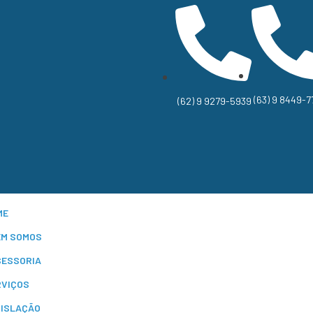
(63) 9 8449-7
(62) 9 9279-5939
ME
EM SOMOS
SESSORIA
RVIÇOS
GISLAÇÃO